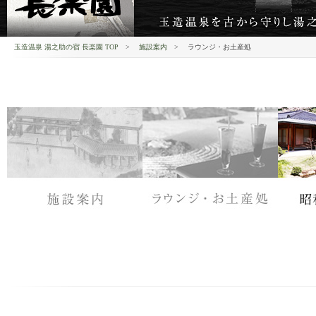
玉造温泉 湯之助の宿 長楽園 TOP
>
施設案内
>
ラウンジ・お土産処