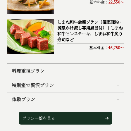
基本料金：
22,550～
しまね和牛会席プラン（個室確約・
源泉かけ流し専用風呂付）｜しまね
和牛ヒレステーキ、しまね和牛炙り
寿司など
基本料金：
46,750～
料理重視プラン
旬彩御膳～夏の膳～プラン
特別室で贅沢プラン
今夏限定！料理長特選会席
旬のお造りやしまね和牛など
しまね和牛会席プラン（個室確約・
体験プラン
源泉かけ流し専用風呂付）｜しまね
基本料金：
29,150～
和牛ヒレステーキ、しまね和牛炙り
1870年創業「天野紺屋」藍染め体験
寿司など
とプロアマノの占い？ツアー
プラン⼀覧を⾒る
旬の魚介鮮魚姿盛り！地魚会席プラ
基本料金：
46,750～
基本料金：
5,500円/大人～
ン｜日本海産のどぐろ煮付け、雲丹