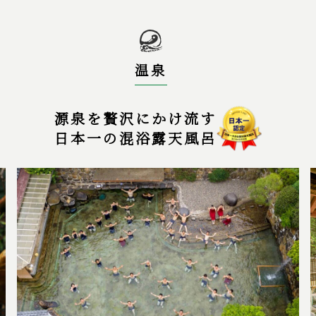
釜飯など
特別室限定会席プラン（個室確約・
源泉かけ流し専用風呂付）｜新体験
基本料金：
28,050～
薬研と5種の薬膳＆薬膳セットデザ
安来節演芸館で行う安来節体験
ート
基本料金：
4,000円/大人～
温泉
地元ブランドしまね和牛会席プラン
基本料金：
38,500～
｜和牛ステーキ、和牛炙り寿司など
基本料金：
29,150～
源泉を贅沢にかけ流す
日本一の混浴露天風呂
出雲神話ウェルネスガイドがご案内
する出雲大社観光付き＜朝夕2食付
き＞
基本料金：
30,800円/大人～